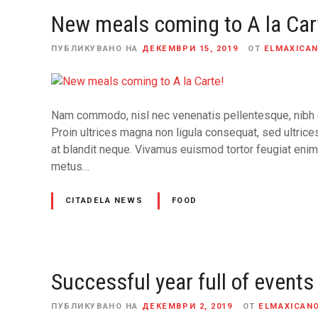
New meals coming to A la Car
ПУБЛИКУВАНО НА
ДЕКЕМВРИ 15, 2019
ОТ
ELMAXICA
Nam commodo, nisl nec venenatis pellentesque, nibh d
Proin ultrices magna non ligula consequat, sed ultrices
at blandit neque. Vivamus euismod tortor feugiat enim
metus…
CITADELA NEWS
FOOD
Successful year full of events
ПУБЛИКУВАНО НА
ДЕКЕМВРИ 2, 2019
ОТ
ELMAXICAN