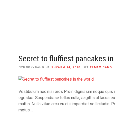
П
р
е
м
и
н
е
т
е
Secret to fluffiest pancakes in
к
ъ
ПУБЛИКУВАНО НА
ЯНУАРИ 14, 2020
ОТ
ELMAXICANO
м
с
ъ
д
Vestibulum nec nisi eros Proin dignissim neque quis mo
ъ
egestas. Suspendisse tellus nulla, sagittis ut lacus eu
р
mattis. Nulla vitae arcu eu dui imperdiet sollicitudin. 
ж
metus….
а