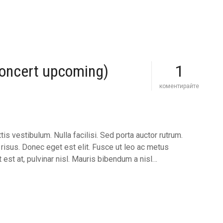
ff
i
e
s
t
p
a
(concert upcoming)
1
n
c
a
m
коментирайте
k
e
e
e
s
t
i
f
n
e
 vestibulum. Nulla facilisi. Sed porta auctor rutrum.
t
l
 risus. Donec eget est elit. Fusce ut leo ac metus
h
i
e
p
est at, pulvinar nisl. Mauris bibendum a nisl…
w
e
o
,
r
l
l
o
d
c
a
l