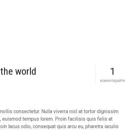
 the world
1
s
коментирайте
e
c
r
e
t
llis consectetur. Nulla viverra nisl at tortor dignissim
t
, euismod tempus lorem. Proin facilisis quis felis at
o
f
Proin lacus odio, consequat quis arcu eu, pharetra iaculis
l
u