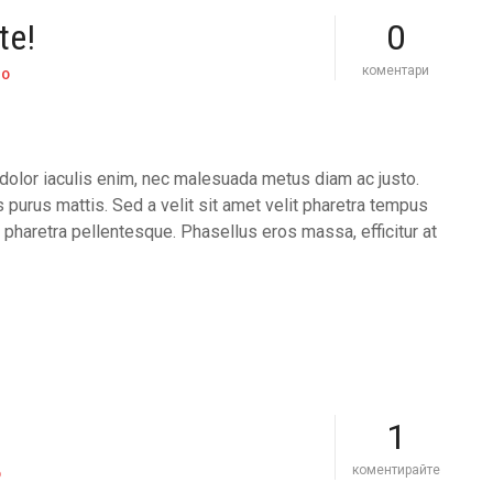
j
te!
0
a
z
з
коментари
z
NO
а
l
n
o
e
r
w
d
m
(
olor iaculis enim, nec malesuada metus diam ac justo.
e
c
 purus mattis. Sed a velit sit amet velit pharetra tempus
a
o
l
 pharetra pellentesque. Phasellus eros massa, efficitur at
n
s
c
c
e
o
r
m
t
i
u
n
p
g
c
t
o
o
m
1
a
i
l
n
a
g
s
коментирайте
O
c
)
u