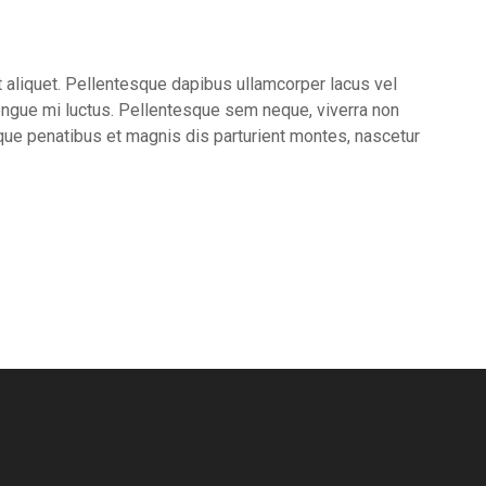
a
c
r
c
t
e
e
s
 aliquet. Pellentesque dapibus ullamcorper lacus vel
!
s
ongue mi luctus. Pellentesque sem neque, viverra non
f
u
oque penatibus et magnis dis parturient montes, nascetur
l
y
e
a
r
f
u
l
l
o
f
e
v
e
n
t
s