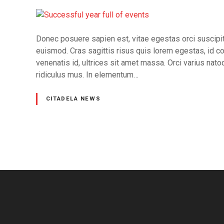
Donec posuere sapien est, vitae egestas orci suscipit
euismod. Cras sagittis risus quis lorem egestas, id c
venenatis id, ultrices sit amet massa. Orci varius nat
ridiculus mus. In elementum…
CITADELA NEWS