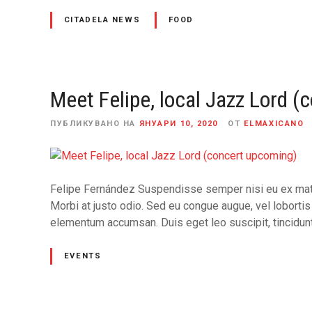
н
CITADELA NEWS
FOOD
и
е
т
о
Meet Felipe, local Jazz Lord 
ПУБЛИКУВАНО НА
ЯНУАРИ 10, 2020
ОТ
ELMAXICANO
Felipe Fernández Suspendisse semper nisi eu ex mattis
Morbi at justo odio. Sed eu congue augue, vel lobortis
elementum accumsan. Duis eget leo suscipit, tincidunt 
EVENTS