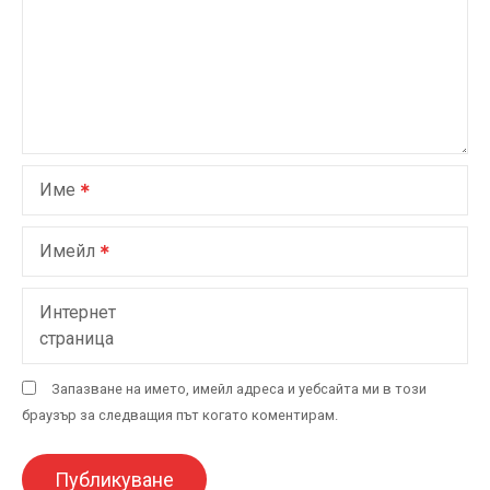
Име
Имейл
Интернет
страница
Запазване на името, имейл адреса и уебсайта ми в този
браузър за следващия път когато коментирам.