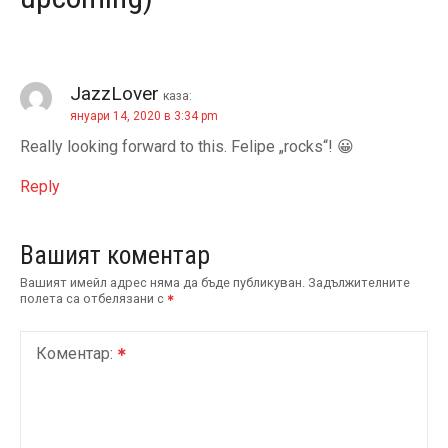
ц
и
я
JazzLover
каза:
януари 14, 2020 в 3:34 pm
Really looking forward to this. Felipe „rocks“! 😀
Reply
Вашият коментар
Вашият имейл адрес няма да бъде публикуван.
Задължителните
полета са отбелязани с
Коментар: