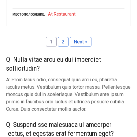
At Restaurant
МЕСТОПОЛОЖЕНИЕ
1
2
Next »
Q: Nulla vitae arcu eu dui imperdiet
sollicitudin?
A: Proin lacus odio, consequat quis arcu eu, pharetra
iaculis metus. Vestibulum quis tortor massa. Pellentesque
rhoncus quis dui in scelerisque. Vestibulum ante ipsum
primis in faucibus orci luctus et ultrices posuere cubilia
Curae; Duis consectetur mollis auctor.
Q: Suspendisse malesuada ullamcorper
lectus, et egestas erat fermentum eget?