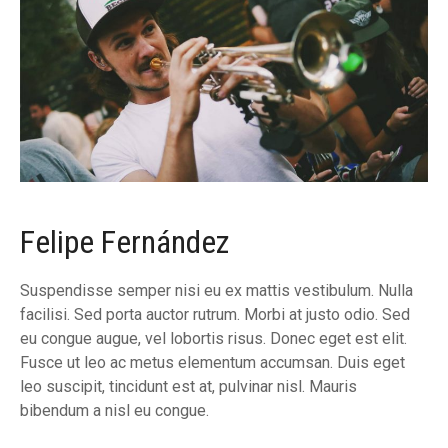
н
и
е
т
о
Felipe Fernández
Suspendisse semper nisi eu ex mattis vestibulum. Nulla
facilisi. Sed porta auctor rutrum. Morbi at justo odio. Sed
eu congue augue, vel lobortis risus. Donec eget est elit.
Fusce ut leo ac metus elementum accumsan. Duis eget
leo suscipit, tincidunt est at, pulvinar nisl. Mauris
bibendum a nisl eu congue.