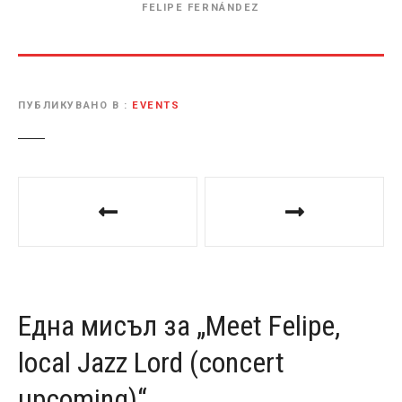
FELIPE FERNÁNDEZ
ПУБЛИКУВАНО В
EVENTS
Н
а
в
и
Една мисъл за „
Meet Felipe,
г
local Jazz Lord (concert
а
upcoming)
“